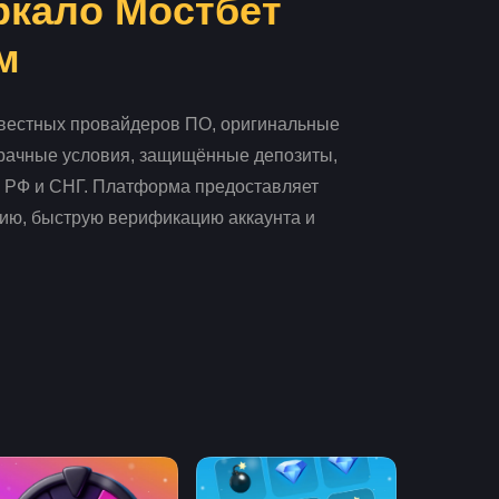
ркало Мостбет
м
звестных провайдеров ПО, оригинальные
зрачные условия, защищённые депозиты,
и РФ и СНГ. Платформа предоставляет
цию, быструю верификацию аккаунта и