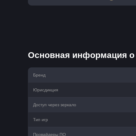
Основная информация о 
Бренд
Юрисдикция
Доступ через зеркало
Тип игр
Провайдеры ПО