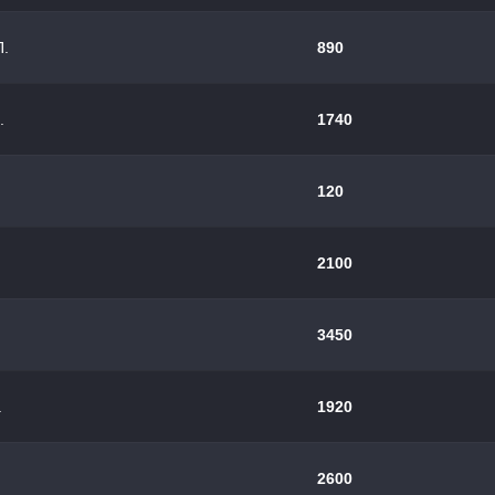
П.
890
.
1740
120
2100
3450
.
1920
2600