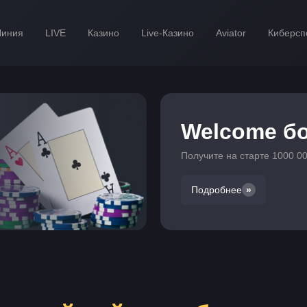
Линия
LIVE
Казино
Live-Казино
Aviator
Киберсп
Welcome б
Получите на старте 1000 0
Подробнее